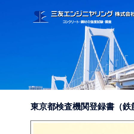
コ
ン
テ
ン
ツ
へ
ス
キ
ッ
プ
東京都検査機関登録書（鉄