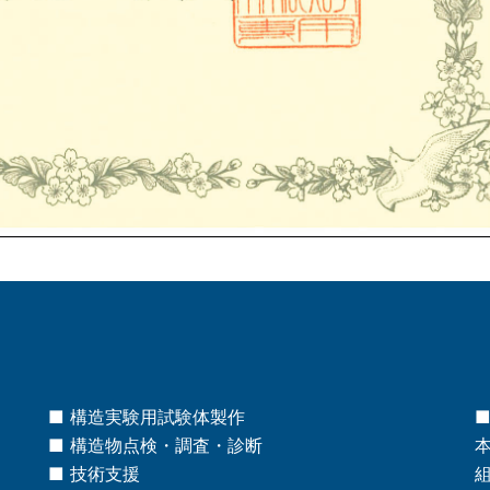
■ 構造実験用試験体製作
■
■ 構造物点検・調査・診断
■ 技術支援